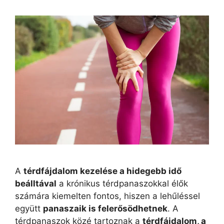
A
térdfájdalom kezelése a hidegebb idő
beálltával
a krónikus térdpanaszokkal élők
számára kiemelten fontos, hiszen a lehűléssel
együtt
panaszaik is felerősödhetnek
. A
térdpanaszok közé tartoznak a
térdfájdalom, a