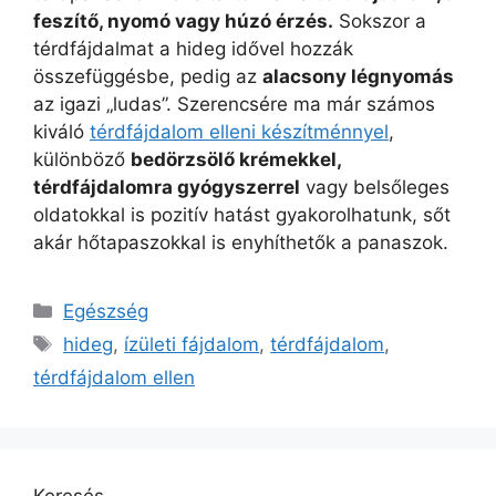
feszítő, nyomó vagy húzó érzés.
Sokszor a
térdfájdalmat a hideg idővel hozzák
összefüggésbe, pedig az
alacsony légnyomás
az igazi „ludas”. Szerencsére ma már számos
kiváló
térdfájdalom elleni készítménnyel
,
különböző
bedörzsölő krémekkel,
térdfájdalomra gyógyszerrel
vagy belsőleges
oldatokkal is pozitív hatást gyakorolhatunk, sőt
akár hőtapaszokkal is enyhíthetők a panaszok.
Kategória
Egészség
Címkék
hideg
,
ízületi fájdalom
,
térdfájdalom
,
térdfájdalom ellen