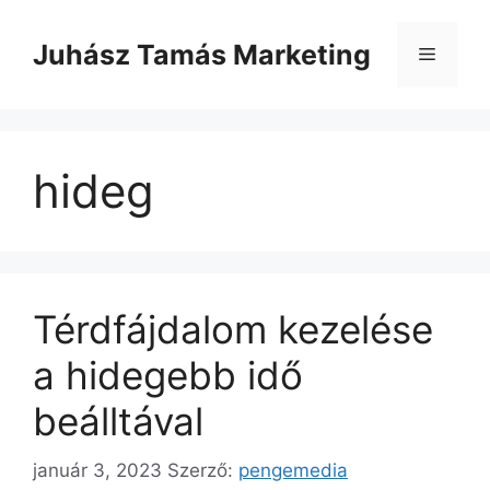
Kilépés
a
Juhász Tamás Marketing
Menü
tartalomba
hideg
Térdfájdalom kezelése
a hidegebb idő
beálltával
január 3, 2023
Szerző:
pengemedia